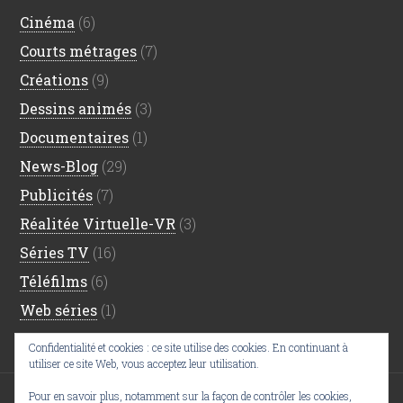
Cinéma
(6)
Courts métrages
(7)
Créations
(9)
Dessins animés
(3)
Documentaires
(1)
News-Blog
(29)
Publicités
(7)
Réalitée Virtuelle-VR
(3)
Séries TV
(16)
Téléfilms
(6)
Web séries
(1)
Confidentialité et cookies : ce site utilise des cookies. En continuant à
utiliser ce site Web, vous acceptez leur utilisation.
Pour en savoir plus, notamment sur la façon de contrôler les cookies,