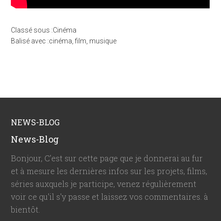
Classé sous :
Cinéma
Balisé avec :
cinéma
,
film
,
musique
NEWS-BLOG
News-Blog
Bonjour, C'est sur cette page que je donnerai au fur
et à mesure les dernières infos sur les projets, films,
séries auxquels je participe, venez régulièrement
voir ce qu'il s'y passe et laissez vos commentaires. à
bientôt.