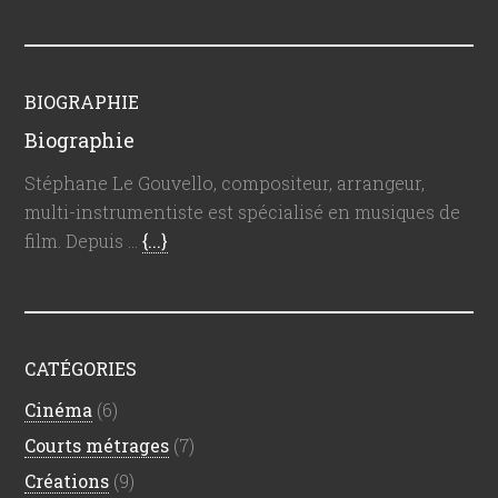
BIOGRAPHIE
Biographie
Stéphane Le Gouvello, compositeur, arrangeur,
multi-instrumentiste est spécialisé en musiques de
film. Depuis …
{...}
CATÉGORIES
Cinéma
(6)
Courts métrages
(7)
Créations
(9)