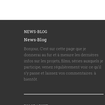
NEWS-BLOG
News-Blog
Bonjour, C'est sur cette page que je
donnerai au fur et à mesure les dernières
infos sur les projets, films, séries auxquels je
participe, venez régulièrement voir ce qu'il
s'y passe et laissez vos commentaires. à
bientôt.