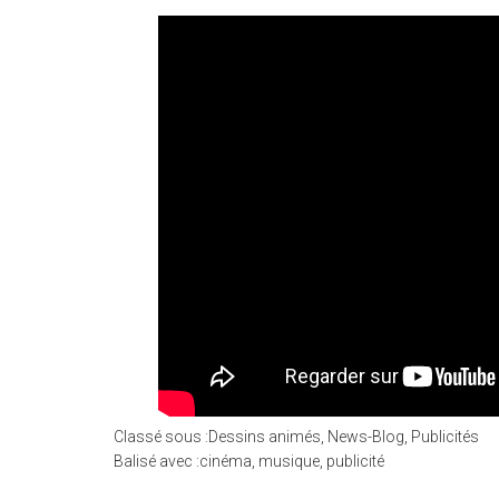
Classé sous :
Dessins animés
,
News-Blog
,
Publicités
Balisé avec :
cinéma
,
musique
,
publicité