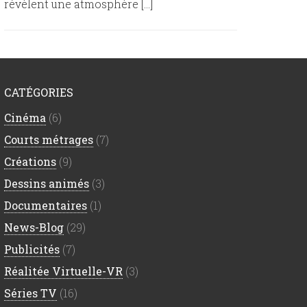
révèlent une atmosphère […]
CATÉGORIES
Cinéma
(6)
Courts métrages
(7)
Créations
(9)
Dessins animés
(3)
Documentaires
(1)
News-Blog
(29)
Publicités
(7)
Réalitée Virtuelle-VR
(3)
Séries TV
(16)