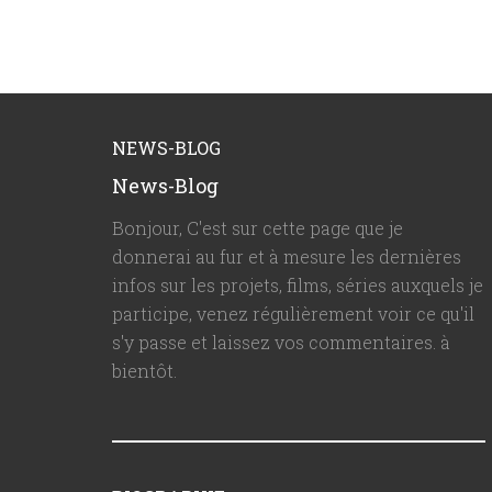
NEWS-BLOG
News-Blog
Bonjour, C'est sur cette page que je
donnerai au fur et à mesure les dernières
infos sur les projets, films, séries auxquels je
participe, venez régulièrement voir ce qu'il
s'y passe et laissez vos commentaires. à
bientôt.