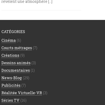
révèlent une atmosphère […]
CATÉGORIES
Cinéma
(6)
Courts métrages
(7)
Créations
(9)
Dessins animés
(3)
Documentaires
(1)
News-Blog
(29)
Publicités
(7)
Réalitée Virtuelle-VR
(3)
Séries TV
(16)