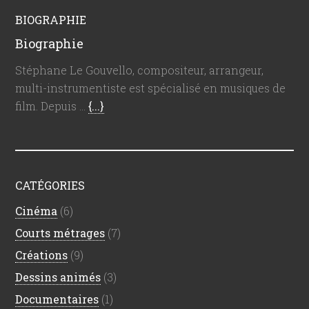
BIOGRAPHIE
Biographie
Stéphane Le Gouvello, compositeur, arrangeur,
multi-instrumentiste est spécialisé en musiques de
film. Depuis …
{...}
CATÉGORIES
Cinéma
(6)
Courts métrages
(7)
Créations
(9)
Dessins animés
(3)
Documentaires
(1)